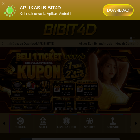
×
APLIKASI BIBIT4D
DOWNLOAD
Kini telah tersedia Aplikasi Android
Dengan Download APK BIBIT4D
Akses Dan Bermain Lebih Mudah Dengan Download A
TOGEL
SLOT
LIVE CASINO
SPORT
ARCADE
SABU