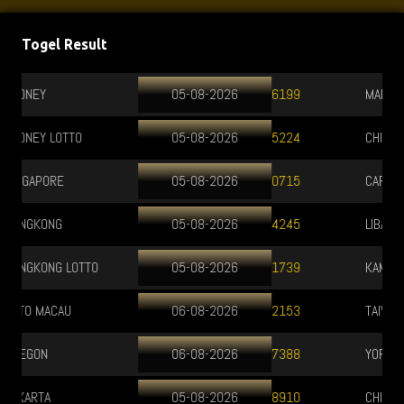
Togel Result
MAROKO
06-08-2026
3495
CHICAGONIGHT
06-08-2026
3803
CAROLINAEVE
05-08-2026
3466
LIBANON
05-08-2026
0791
KAMBOJA
05-08-2026
0483
TAIWAN
05-08-2026
6960
YORDANIA
05-08-2026
0818
CHICAGODAY
05-08-2026
8646