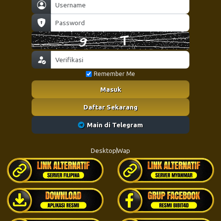
Remember Me
Masuk
Daftar Sekarang
Main di Telegram
Desktop
Wap