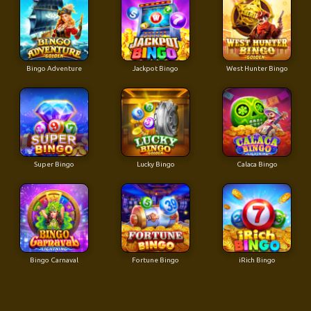
Bingo Adventure
Jackpot Bingo
West Hunter Bingo
Super Bingo
Lucky Bingo
Calaca Bingo
Bingo Carnaval
Fortune Bingo
iRich Bingo