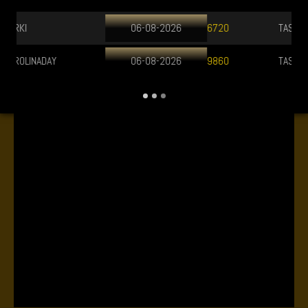
TASMANIA 06
06-08-2026
1733
TASMANIA 10
05-08-2026
0270