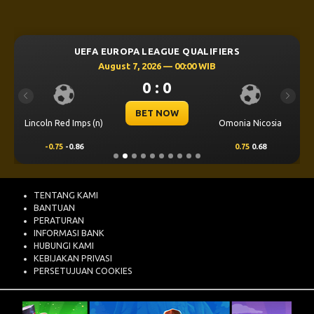
UEFA EUROPA LEAGUE QUALIFIERS
August 7, 2026 — 00:00 WIB
0 : 0
Previous
Next
BET NOW
Lincoln Red Imps (n)
Omonia Nicosia
-0.75
-0.86
0.75
0.68
TENTANG KAMI
BANTUAN
PERATURAN
INFORMASI BANK
HUBUNGI KAMI
KEBIJAKAN PRIVASI
PERSETUJUAN COOKIES