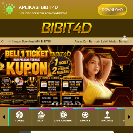
×
APLIKASI BIBIT4D
DOWNLOAD
Kini telah tersedia Aplikasi Android
wnload APK BIBIT4D
Akses Dan Bermain Lebih Mudah Dengan Download APK BIBIT4
TOGEL
SLOT
LIVE CASINO
SPORT
ARCADE
SABU