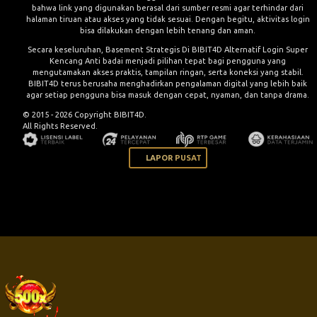
bahwa link yang digunakan berasal dari sumber resmi agar terhindar dari
halaman tiruan atau akses yang tidak sesuai. Dengan begitu, aktivitas login
bisa dilakukan dengan lebih tenang dan aman.
Secara keseluruhan, Basement Strategis Di BIBIT4D Alternatif Login Super
Kencang Anti badai menjadi pilihan tepat bagi pengguna yang
mengutamakan akses praktis, tampilan ringan, serta koneksi yang stabil.
BIBIT4D terus berusaha menghadirkan pengalaman digital yang lebih baik
agar setiap pengguna bisa masuk dengan cepat, nyaman, dan tanpa drama.
© 2015 - 2026 Copyright BIBIT4D.
All Rights Reserved.
LAPOR PUSAT