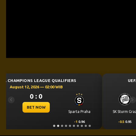
UEFA CHAMPIONS LEAGUE QUALIFIERS
August 12, 2026 — 01:30 WIB
0 : 0
Previous
Ne
BET NOW
SK Sturm Graz
Fenerbahce
-0.5
0.95
0.5
0.87