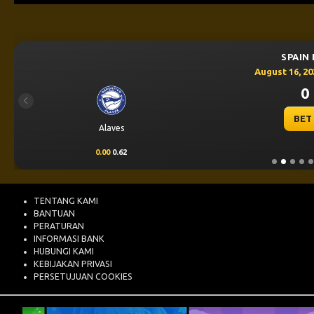
SPAIN 
August 16, 20
0 
Previous
BET
Alaves
0.00
0.62
TENTANG KAMI
BANTUAN
PERATURAN
INFORMASI BANK
HUBUNGI KAMI
KEBIJAKAN PRIVASI
PERSETUJUAN COOKIES