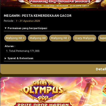
MEGAWIN : PESTA KEMERDEKAAN GACOR
Periode :
1 - 31 Agustus 2026
Permainan yang berpartisipasi
Mahjong Hit +
Mahjong Hit
Mahjong Hit 2
Crazy Mahjong
Supe
Aturan :
Total Pemenang 171,000.
Syarat & Ketentuan
Detai