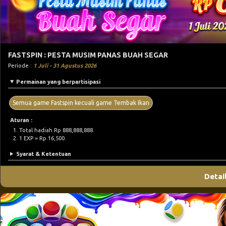
FASTSPIN : PESTA MUSIM PANAS BUAH SEGAR
Periode :
1 Juli - 31 Agustus 2026
Permainan yang berpartisipasi
Semua game Fastspin kecuali game Tembak Ikan
Aturan :
Total hadiah Rp 888,888,888.
1 EXP = Rp.16,500.
Syarat & Ketentuan
Detai