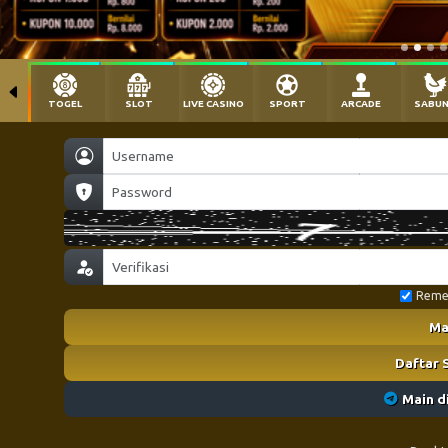
TOGEL
SLOT
LIVE CASINO
SPORT
ARCADE
SABU
Reme
Ma
Daftar 
Main d