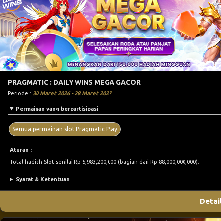
PRAGMATIC : DAILY WINS MEGA GACOR
Periode :
30 Maret 2026 - 28 Maret 2027
Permainan yang berpartisipasi
Semua permainan slot Pragmatic Play
Aturan :
Total hadiah Slot senilai Rp 5,983,200,000 (bagian dari Rp 88,000,000,000).
Syarat & Ketentuan
Detai