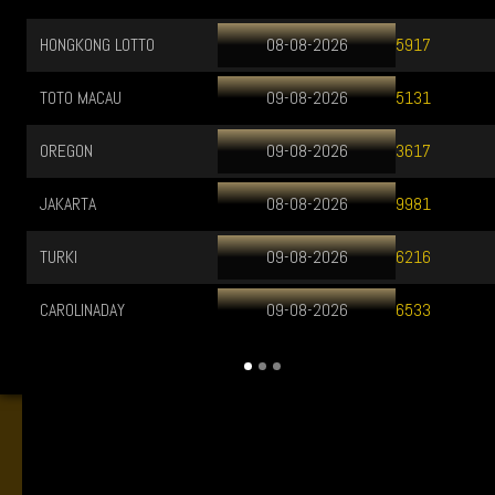
HONGKONG LOTTO
08-08-2026
KA
5917
TOTO MACAU
09-08-2026
TA
5131
OREGON
09-08-2026
YO
3617
JAKARTA
08-08-2026
CH
9981
TURKI
09-08-2026
TA
6216
CAROLINADAY
09-08-2026
TA
6533