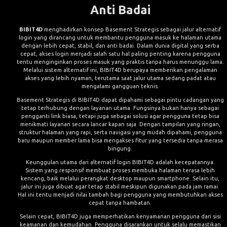
Anti Badai
BIBIT4D
menghadirkan konsep Basement Strategis sebagai jalur alternatif
login yang dirancang untuk membantu pengguna masuk ke halaman utama
dengan lebih cepat, stabil, dan anti badai. Dalam dunia digital yang serba
cepat, akses login menjadi salah satu hal paling penting karena pengguna
tentu menginginkan proses masuk yang praktis tanpa harus menunggu lama.
Melalui sistem alternatif ini, BIBIT4D berupaya memberikan pengalaman
akses yang lebih nyaman, terutama saat jalur utama sedang padat atau
mengalami gangguan teknis.
Basement Strategis di BIBIT4D dapat dipahami sebagai pintu cadangan yang
tetap terhubung dengan layanan utama. Fungsinya bukan hanya sebagai
pengganti link biasa, tetapi juga sebagai solusi agar pengguna tetap bisa
menikmati layanan secara lancar kapan saja. Dengan tampilan yang ringan,
struktur halaman yang rapi, serta navigasi yang mudah dipahami, pengguna
baru maupun member lama bisa mengakses fitur yang tersedia tanpa merasa
bingung.
Keunggulan utama dari alternatif login BIBIT4D adalah kecepatannya.
Sistem yang responsif membuat proses membuka halaman terasa lebih
kencang, baik melalui perangkat desktop maupun smartphone. Selain itu,
jalur ini juga dibuat agar tetap stabil meskipun digunakan pada jam ramai.
Hal ini tentu menjadi nilai tambah bagi pengguna yang membutuhkan akses
cepat tanpa hambatan.
Selain cepat, BIBIT4D juga memperhatikan kenyamanan pengguna dari sisi
keamanan dan kemudahan. Pengguna disarankan untuk selalu memastikan