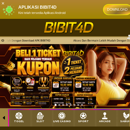
×
APLIKASI BIBIT4D
DOWNLOAD
Kini telah tersedia Aplikasi Android
 Dengan Download APK BIBIT4D
Akses Dan Bermain Lebih Mudah Dengan Download 
TOGEL
SLOT
LIVE CASINO
SPORT
ARCADE
SABU