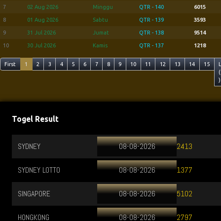
7
02 Aug 2026
Minggu
QTR - 140
6015
8
01 Aug 2026
Sabtu
QTR - 139
3593
9
31 Jul 2026
Jumat
QTR - 138
9514
10
30 Jul 2026
Kamis
QTR - 137
1218
First
1
2
3
4
5
6
7
8
9
10
11
12
13
14
15
(
)
Togel Result
SYDNEY
08-08-2026
MA
2413
SYDNEY LOTTO
08-08-2026
CH
1377
SINGAPORE
08-08-2026
CA
5102
HONGKONG
08-08-2026
LI
2797